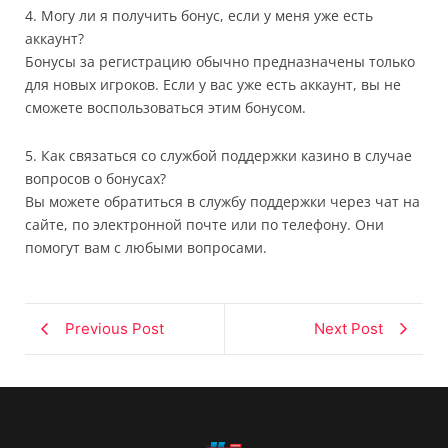
4. Могу ли я получить бонус, если у меня уже есть
аккаунт?
Бонусы за регистрацию обычно предназначены только
для новых игроков. Если у вас уже есть аккаунт, вы не
сможете воспользоваться этим бонусом.
5. Как связаться со службой поддержки казино в случае
вопросов о бонусах?
Вы можете обратиться в службу поддержки через чат на
сайте, по электронной почте или по телефону. Они
помогут вам с любыми вопросами.
Previous Post
Next Post