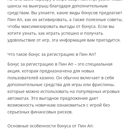
шансы на выигрыш благодаря дополнительным
средствам. Вы узнаете, какие виды бонусов предлагает
Пин Ап, как их активировать, а также полезные советы,
чтобы максимизировать выгоды от бонуса. Если вы
хотите узнать, как играть успешно и получать
удовольствие от игр, эта информация вам пригодится.
Что такое бонус за регистрацию в Пин Ап?
Бонус за регистрацию в Пин Ап – это специальная
акция, которая предназначена для новых
пользователей казино. Он обычно включает в себя
дополнительные средства для игры или фриспины,
которые можно использовать на популярных игровых
автоматах. Это выгодное предложение дает
возможность новичкам ознакомиться с игрой без
серьезных финансовых рисков.
Основные особенности бонуса от Пин Ап: