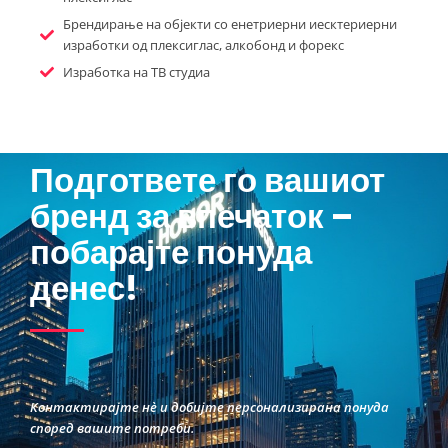
Брендирање на објекти со енетриерни иесктериерни
изработки од плексиглас, алкобонд и форекс
Изработка на ТВ студиа
Подгответе го вашиот
бренд за впечаток –
побарајте понуда
денес!
Контактирајте нѐ и добијте персонализирана понуда
според вашите потреби.