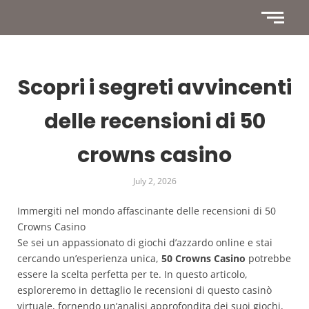
Scopri i segreti avvincenti
delle recensioni di 50
crowns casino
July 2, 2026
Immergiti nel mondo affascinante delle recensioni di 50
Crowns Casino
Se sei un appassionato di giochi d’azzardo online e stai
cercando un’esperienza unica,
50 Crowns Casino
potrebbe
essere la scelta perfetta per te. In questo articolo,
esploreremo in dettaglio le recensioni di questo casinò
virtuale, fornendo un’analisi approfondita dei suoi giochi,