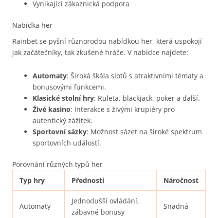
Vynikající zákaznická podpora
Nabídka her
Rainbet se pyšní různorodou nabídkou her, která uspokojí
jak začátečníky, tak zkušené hráče. V nabídce najdete:
Automaty
: Široká škála slotů s atraktivními tématy a
bonusovými funkcemi.
Klasické stolní hry
: Ruleta, blackjack, poker a další.
Živé kasino
: Interakce s živými krupiéry pro
autentický zážitek.
Sportovní sázky
: Možnost sázet na široké spektrum
sportovních událostí.
Porovnání různých typů her
Typ hry
Přednosti
Náročnost
Jednodušší ovládání,
Automaty
Snadná
zábavné bonusy