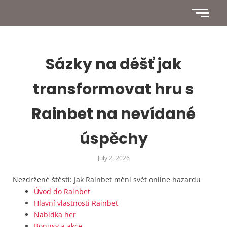
Sázky na déšť jak
transformovat hru s
Rainbet na nevídané
úspěchy
July 2, 2026
Nezdržené štěstí: Jak Rainbet mění svět online hazardu
Úvod do Rainbet
Hlavní vlastnosti Rainbet
Nabídka her
Bonusy a akce