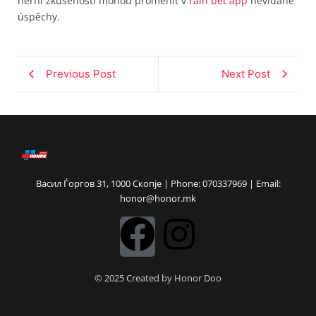
herní zkušenosti mohou proměnit v
rain bet app
nevídané
úspěchy.
Previous Post
Next Post
Васил Ѓоргов 31, 1000 Скопје | Phone: 070337969 | Email:
honor@honor.mk
F
I
a
n
© 2025 Created by Honor Doo
c
s