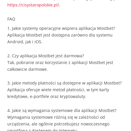
https://cisystaropolskie.pl/
.
FAQ
1. Jakie systemy operacyjne wspiera aplikacja Mostbet?
Aplikacja Mostbet jest dostępna zarówno dla systemu
Android, jak i iOS.
2. Czy aplikacja Mostbet jest darmowa?
Tak, pobranie oraz korzystanie z aplikacji Mostbet jest
całkowicie darmowe.
3. Jakie metody płatności są dostępne w aplikacji Mostbet?
Aplikacja oferuje wiele metod płatności, w tym karty
kredytowe, e-portfele oraz kryptowaluty.
4. Jakie są wymagania systemowe dla aplikacji Mostbet?
Wymagania systemowe różnią się w zależności od
urządzenia, ale ogólnie potrzebujesz nowoczesnego
smartfona z dostępem do Internetu.