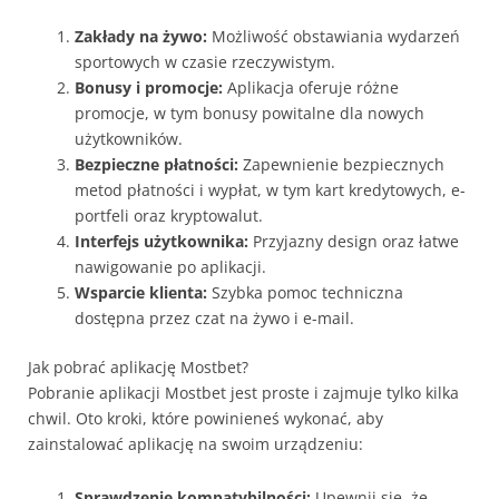
Zakłady na żywo:
Możliwość obstawiania wydarzeń
sportowych w czasie rzeczywistym.
Bonusy i promocje:
Aplikacja oferuje różne
promocje, w tym bonusy powitalne dla nowych
użytkowników.
Bezpieczne płatności:
Zapewnienie bezpiecznych
metod płatności i wypłat, w tym kart kredytowych, e-
portfeli oraz kryptowalut.
Interfejs użytkownika:
Przyjazny design oraz łatwe
nawigowanie po aplikacji.
Wsparcie klienta:
Szybka pomoc techniczna
dostępna przez czat na żywo i e-mail.
Jak pobrać aplikację Mostbet?
Pobranie aplikacji Mostbet jest proste i zajmuje tylko kilka
chwil. Oto kroki, które powinieneś wykonać, aby
zainstalować aplikację na swoim urządzeniu:
Sprawdzenie kompatybilności:
Upewnij się, że