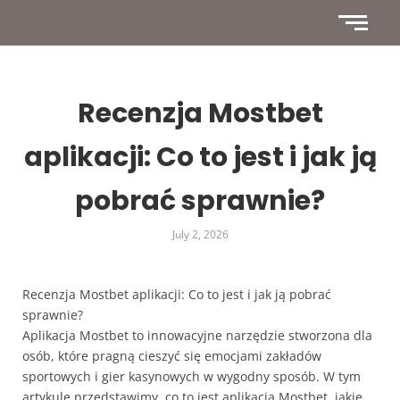
Recenzja Mostbet
aplikacji: Co to jest i jak ją
pobrać sprawnie?
July 2, 2026
Recenzja Mostbet aplikacji: Co to jest i jak ją pobrać
sprawnie?
Aplikacja Mostbet to innowacyjne narzędzie stworzona dla
osób, które pragną cieszyć się emocjami zakładów
sportowych i gier kasynowych w wygodny sposób. W tym
artykule przedstawimy, co to jest aplikacja Mostbet, jakie