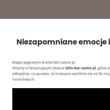
Niezapomniane emocje i 
Magia wygranych w blitz-bet casino pl
Witamy w fascynującym świecie
blitz-bet casino pl
, gdzie 
odkryjemy, co sprawia, że to kasyno wyróżnia się na tle inn
hazardowych.