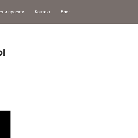
ени проекти
Контакт
Блог
pl