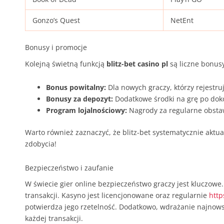
Gonzo’s Quest
NetEnt
Bonusy i promocje
Kolejną świetną funkcją
blitz-bet casino pl
są liczne bonusy
Bonus powitalny:
Dla nowych graczy, którzy rejestruj
Bonusy za depozyt:
Dodatkowe środki na grę po dok
Program lojalnościowy:
Nagrody za regularne obstawi
Warto również zaznaczyć, że blitz-bet systematycznie aktu
zdobycia!
Bezpieczeństwo i zaufanie
W świecie gier online bezpieczeństwo graczy jest kluczowe
transakcji. Kasyno jest licencjonowane oraz regularnie
http
potwierdza jego rzetelność. Dodatkowo, wdrażanie najnow
każdej transakcji.