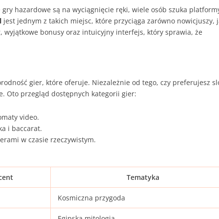
e gry hazardowe są na wyciągnięcie ręki, wiele osób szuka platform
l
jest jednym z takich miejsc, które przyciąga zarówno nowicjuszy, j
 wyjątkowe bonusy oraz intuicyjny interfejs, który sprawia, że
rodność gier, które oferuje. Niezależnie od tego, czy preferujesz sl
ie. Oto przegląd dostępnych kategorii gier:
maty video.
ka i baccarat.
erami w czasie rzeczywistym.
cent
Tematyka
Kosmiczna przygoda
Egipska mitologia