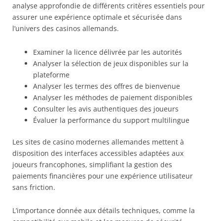
analyse approfondie de différents critères essentiels pour
assurer une expérience optimale et sécurisée dans
l’univers des casinos allemands.
Examiner la licence délivrée par les autorités
Analyser la sélection de jeux disponibles sur la
plateforme
Analyser les termes des offres de bienvenue
Analyser les méthodes de paiement disponibles
Consulter les avis authentiques des joueurs
Évaluer la performance du support multilingue
Les sites de casino modernes allemandes mettent à
disposition des interfaces accessibles adaptées aux
joueurs francophones, simplifiant la gestion des
paiements financières pour une expérience utilisateur
sans friction.
L’importance donnée aux détails techniques, comme la