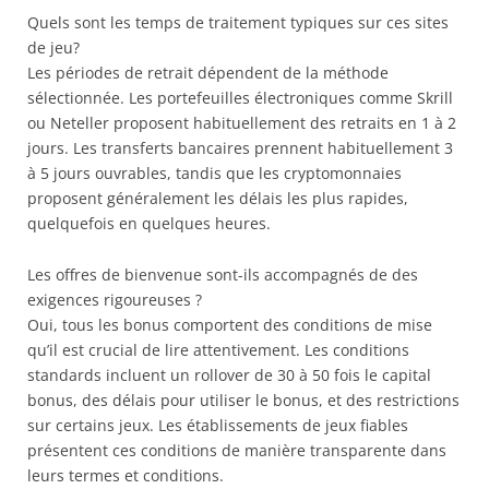
Quels sont les temps de traitement typiques sur ces sites
de jeu?
Les périodes de retrait dépendent de la méthode
sélectionnée. Les portefeuilles électroniques comme Skrill
ou Neteller proposent habituellement des retraits en 1 à 2
jours. Les transferts bancaires prennent habituellement 3
à 5 jours ouvrables, tandis que les cryptomonnaies
proposent généralement les délais les plus rapides,
quelquefois en quelques heures.
Les offres de bienvenue sont-ils accompagnés de des
exigences rigoureuses ?
Oui, tous les bonus comportent des conditions de mise
qu’il est crucial de lire attentivement. Les conditions
standards incluent un rollover de 30 à 50 fois le capital
bonus, des délais pour utiliser le bonus, et des restrictions
sur certains jeux. Les établissements de jeux fiables
présentent ces conditions de manière transparente dans
leurs termes et conditions.