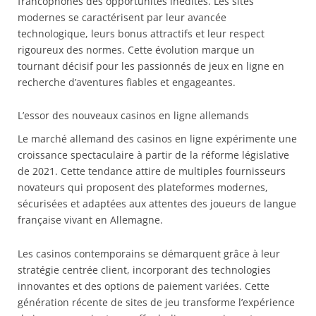
francophones des opportunités inédites. Les sites
modernes se caractérisent par leur avancée
technologique, leurs bonus attractifs et leur respect
rigoureux des normes. Cette évolution marque un
tournant décisif pour les passionnés de jeux en ligne en
recherche d’aventures fiables et engageantes.
L’essor des nouveaux casinos en ligne allemands
Le marché allemand des casinos en ligne expérimente une
croissance spectaculaire à partir de la réforme législative
de 2021. Cette tendance attire de multiples fournisseurs
novateurs qui proposent des plateformes modernes,
sécurisées et adaptées aux attentes des joueurs de langue
française vivant en Allemagne.
Les casinos contemporains se démarquent grâce à leur
stratégie centrée client, incorporant des technologies
innovantes et des options de paiement variées. Cette
génération récente de sites de jeu transforme l’expérience