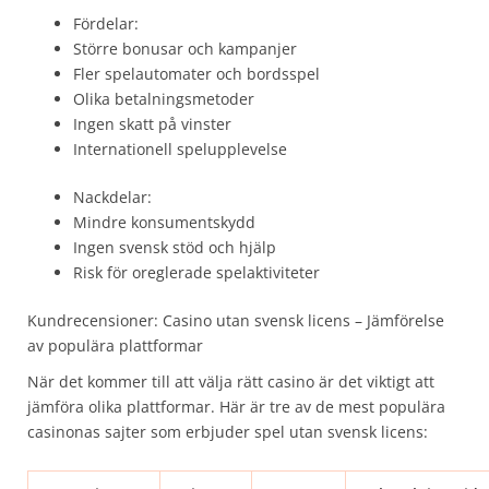
Fördelar:
Större bonusar och kampanjer
Fler spelautomater och bordsspel
Olika betalningsmetoder
Ingen skatt på vinster
Internationell spelupplevelse
Nackdelar:
Mindre konsumentskydd
Ingen svensk stöd och hjälp
Risk för oreglerade spelaktiviteter
Kundrecensioner: Casino utan svensk licens – Jämförelse
av populära plattformar
När det kommer till att välja rätt casino är det viktigt att
jämföra olika plattformar. Här är tre av de mest populära
casinonas sajter som erbjuder spel utan svensk licens: