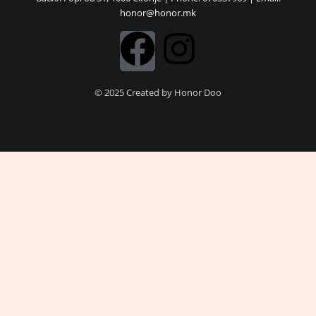
honor@honor.mk
F
I
a
n
© 2025 Created by Honor Doo
c
s
e
t
b
a
o
g
o
r
k
a