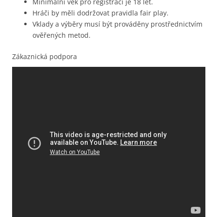
Minimální věk pro registraci je 18 let.
Hráči by měli dodržovat pravidla fair play.
Vklady a výběry musí být prováděny prostřednictvím
ověřených metod.
Zákaznická podpora