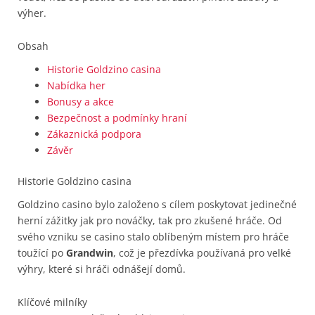
výher.
Obsah
Historie Goldzino casina
Nabídka her
Bonusy a akce
Bezpečnost a podmínky hraní
Zákaznická podpora
Závěr
Historie Goldzino casina
Goldzino casino bylo založeno s cílem poskytovat jedinečné
herní zážitky jak pro nováčky, tak pro zkušené hráče. Od
svého vzniku se casino stalo oblíbeným místem pro hráče
toužící po
Grandwin
, což je přezdívka používaná pro velké
výhry, které si hráči odnášejí domů.
Klíčové milníky