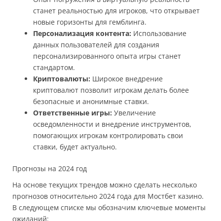
станет реальностью для игроков, что открывает
новые горизонты для гемблинга.
Персонализация контента:
Использование
данных пользователей для создания
персонализированного опыта игры станет
стандартом.
Криптовалюты:
Широкое внедрение
криптовалют позволит игрокам делать более
безопасные и анонимные ставки.
Ответственные игры:
Увеличение
осведомленности и внедрение инструментов,
помогающих игрокам контролировать свои
ставки, будет актуально.
Прогнозы на 2024 год
На основе текущих трендов можно сделать несколько
прогнозов относительно 2024 года для Мостбет казино.
В следующем списке мы обозначим ключевые моменты
ожиданий: