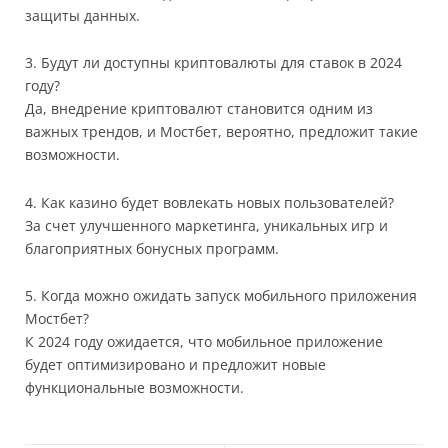
защиты данных.
3. Будут ли доступны криптовалюты для ставок в 2024
году?
Да, внедрение криптовалют становится одним из
важных трендов, и Мостбет, вероятно, предложит такие
возможности.
4. Как казино будет вовлекать новых пользователей?
За счет улучшенного маркетинга, уникальных игр и
благоприятных бонусных программ.
5. Когда можно ожидать запуск мобильного приложения
Мостбет?
К 2024 году ожидается, что мобильное приложение
будет оптимизировано и предложит новые
функциональные возможности.