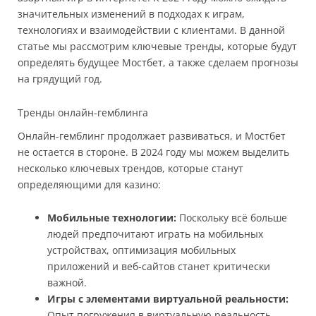
значительных изменений в подходах к играм,
технологиях и взаимодействии с клиентами. В данной
статье мы рассмотрим ключевые тренды, которые будут
определять будущее Мостбет, а также сделаем прогнозы
на грядущий год.
Тренды онлайн-гемблинга
Онлайн-гемблинг продолжает развиваться, и Мостбет
не остается в стороне. В 2024 году мы можем выделить
несколько ключевых трендов, которые станут
определяющими для казино:
Мобильные технологии:
Поскольку всё больше
людей предпочитают играть на мобильных
устройствах, оптимизация мобильных
приложений и веб-сайтов станет критически
важной.
Игры с элементами виртуальной реальности:
Опыт погружения в виртуальную реальность