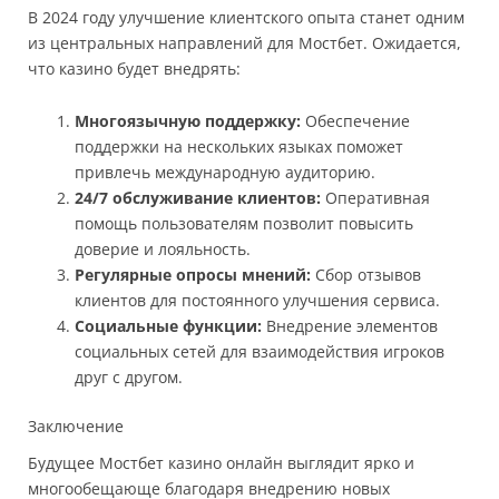
В 2024 году улучшение клиентского опыта станет одним
из центральных направлений для Мостбет. Ожидается,
что казино будет внедрять:
Многоязычную поддержку:
Обеспечение
поддержки на нескольких языках поможет
привлечь международную аудиторию.
24/7 обслуживание клиентов:
Оперативная
помощь пользователям позволит повысить
доверие и лояльность.
Регулярные опросы мнений:
Сбор отзывов
клиентов для постоянного улучшения сервиса.
Социальные функции:
Внедрение элементов
социальных сетей для взаимодействия игроков
друг с другом.
Заключение
Будущее Мостбет казино онлайн выглядит ярко и
многообещающе благодаря внедрению новых