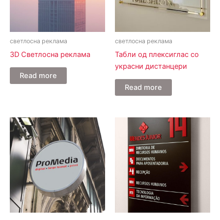
светлосна реклама
светлосна реклама
3D Светлосна реклама
Табли од плексиглас со
украсни дистанцери
Read more
Read more