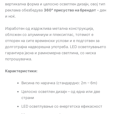
вертикална форма и целосно осветлен дизајн, овој тип
реклама обезбедува
360° присуство на брендот
– ден
и ноќ.
Изработен од издржлива метална конструкција,
обложен со алуминиум и плексиглас, тотемот е
отпорен на сите временски услови и е подготвен за
долготрајна надворешна употреба. LED осветлувањето
гарантира јасна и рамномерна светлина, со ниска
потрошувачка.
Карактеристики:
Висина по нарачка (стандардно: 2m – 6m)
Целосно осветлен дизајн – од една или две
страни
LED осветлување со енергетска ефикасност