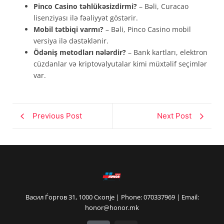
Pinco Casino təhlükəsizdirmi?
– Bəli, Curacao
lisenziyası ilə fəaliyyət göstərir.
Mobil tətbiqi varmı?
– Bəli, Pinco Casino mobil
versiya ilə dəstəklənir.
Ödəniş metodları nələrdir?
– Bank kartları, elektron
cüzdanlar və kriptovalyutalar kimi müxtəlif seçimlər
var.
Previous Post
Next Post
Васил Ѓоргов 31, 1000 Скопје | Phone: 070337969 | Email:
honor@honor.mk