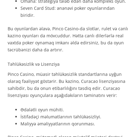
Omaha: strategiya tələb edən daha kompleks oyun.
Seven Card Stud: ənənəvi poker oyunlarından
biridir.
Bu oyunlardan əlavə, Pinco Casino-da slotlar, rulet və canlı
kazino oyunları da mövcuddur. Hətta canlı dilerlərlə real
vaxtda poker oynamaq imkanı əldə edirsiniz, bu da oyun
təcrübənizi daha da artırır.
Təhlükəsizlik və Lisenziya
Pinco Casino, müasir təhlükəsizlik standartlarına uyğun
olaraq fəaliyyət göstərir. Bu kazino, Curacao lisenziyasına
sahibdir, bu da onun etibarlılığını təsdiq edir. Curacao
lisenziyası oyunçulara aşağıdakıların təminatını verir:
Ədalətli oyun mühiti.
İstifadəçi məlumatlarının təhlükəsizliyi.
Maliyyə əməliyyatlarının qorunması.