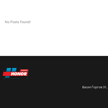
No Posts Found!
Васил Ѓоргов 31,