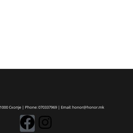
 1000 Скопје | Phone: 070337969 | Email: honor@honor.mk
F
I