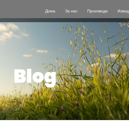
Дома
За нас
Производи
Извед
Блог
Blog